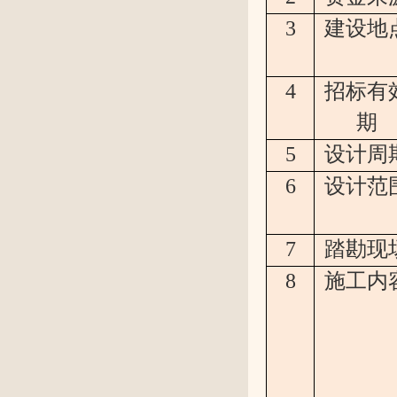
3
建设地
4
招标有
期
5
设计周
6
设计范
7
踏勘现
8
施工内