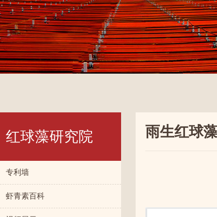
雨生红球
红球藻研究院
专利墙
虾青素百科